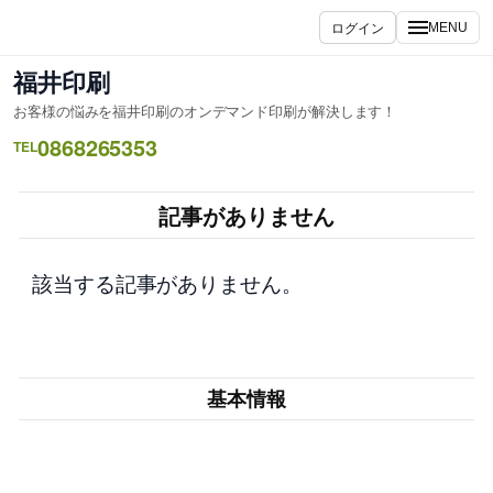
内
ログイン
MENU
容
を
福井印刷
ス
お客様の悩みを福井印刷のオンデマンド印刷が解決します！
キ
0868265353
ッ
TEL
プ
記事がありません
該当する記事がありません。
基本情報