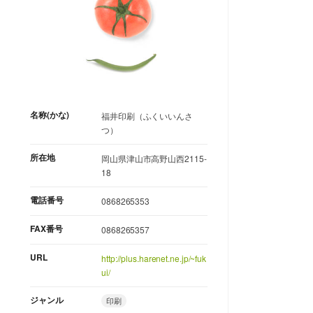
名称(かな)
福井印刷（ふくいいんさ
つ）
所在地
岡山県津山市高野山西2115-
18
電話番号
0868265353
FAX番号
0868265357
URL
http://plus.harenet.ne.jp/~fuk
ui/
ジャンル
印刷