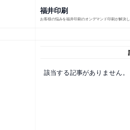
内
福井印刷
容
お客様の悩みを福井印刷のオンデマンド印刷が解決し
を
ス
キ
ッ
プ
該当する記事がありません。