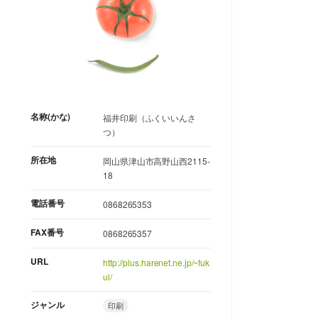
名称(かな)
福井印刷（ふくいいんさ
つ）
所在地
岡山県津山市高野山西2115-
18
電話番号
0868265353
FAX番号
0868265357
URL
http://plus.harenet.ne.jp/~fuk
ui/
ジャンル
印刷