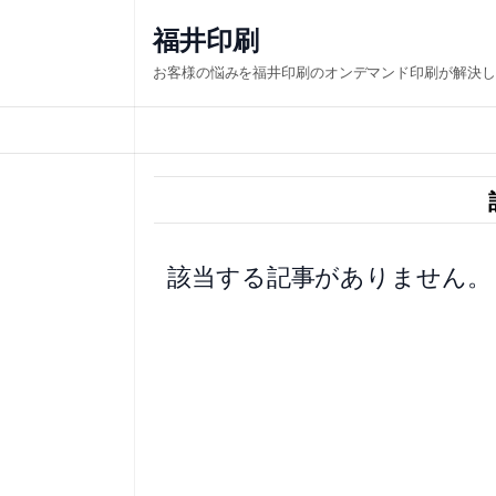
内
福井印刷
容
お客様の悩みを福井印刷のオンデマンド印刷が解決し
を
ス
キ
ッ
プ
該当する記事がありません。