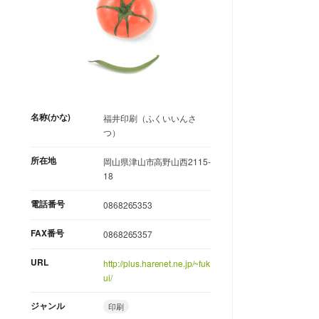
名称(かな)
福井印刷（ふくいいんさ
つ）
所在地
岡山県津山市高野山西2115-
18
電話番号
0868265353
FAX番号
0868265357
URL
http://plus.harenet.ne.jp/~fuk
ui/
ジャンル
印刷