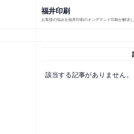
内
福井印刷
容
お客様の悩みを福井印刷のオンデマンド印刷が解決し
を
ス
キ
ッ
プ
該当する記事がありません。