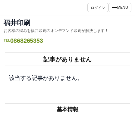
内
ログイン
MENU
容
を
福井印刷
ス
お客様の悩みを福井印刷のオンデマンド印刷が解決します！
キ
0868265353
ッ
TEL
プ
記事がありません
該当する記事がありません。
基本情報