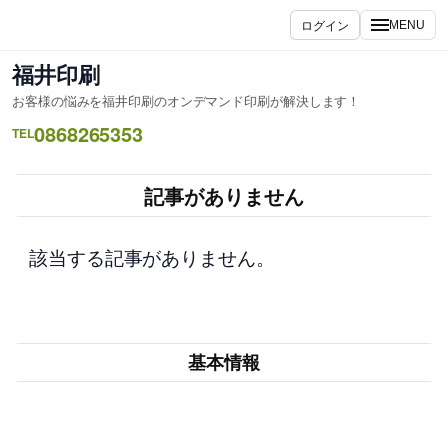
内
ログイン
MENU
容
を
福井印刷
ス
お客様の悩みを福井印刷のオンデマンド印刷が解決します！
キ
0868265353
ッ
TEL
プ
記事がありません
該当する記事がありません。
基本情報