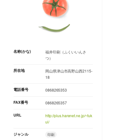
名称(かな)
福井印刷（ふくいいんさ
つ）
所在地
岡山県津山市高野山西2115-
18
電話番号
0868265353
FAX番号
0868265357
URL
http://plus.harenet.ne.jp/~fuk
ui/
ジャンル
印刷