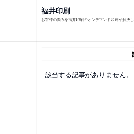
内
福井印刷
容
お客様の悩みを福井印刷のオンデマンド印刷が解決し
を
ス
キ
ッ
プ
該当する記事がありません。