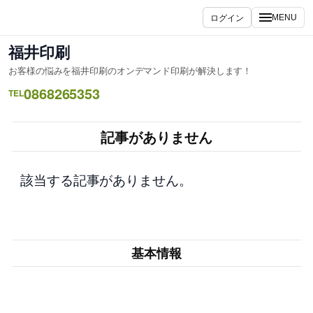
内
ログイン
MENU
容
を
福井印刷
ス
お客様の悩みを福井印刷のオンデマンド印刷が解決します！
キ
0868265353
ッ
TEL
プ
記事がありません
該当する記事がありません。
基本情報