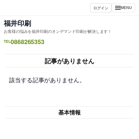
内
ログイン
MENU
容
を
福井印刷
ス
お客様の悩みを福井印刷のオンデマンド印刷が解決します！
キ
0868265353
ッ
TEL
プ
記事がありません
該当する記事がありません。
基本情報