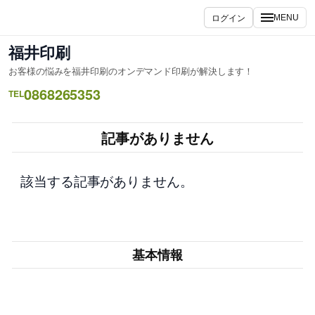
内
ログイン
MENU
容
を
福井印刷
ス
お客様の悩みを福井印刷のオンデマンド印刷が解決します！
キ
0868265353
ッ
TEL
プ
記事がありません
該当する記事がありません。
基本情報