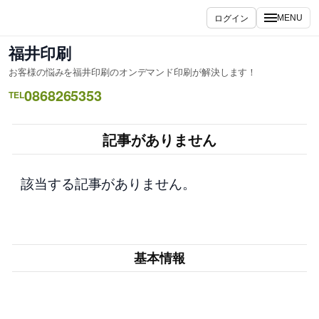
内
ログイン
MENU
容
を
福井印刷
ス
お客様の悩みを福井印刷のオンデマンド印刷が解決します！
キ
0868265353
ッ
TEL
プ
記事がありません
該当する記事がありません。
基本情報