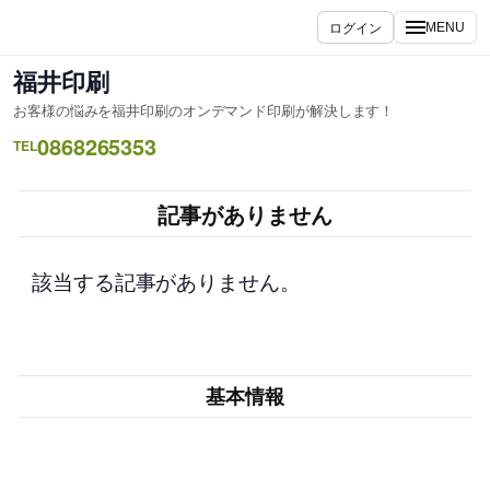
内
ログイン
MENU
容
を
福井印刷
ス
お客様の悩みを福井印刷のオンデマンド印刷が解決します！
キ
0868265353
ッ
TEL
プ
記事がありません
該当する記事がありません。
基本情報