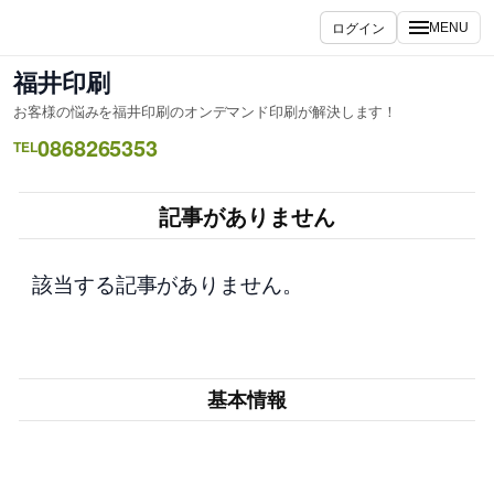
内
ログイン
MENU
容
を
福井印刷
ス
お客様の悩みを福井印刷のオンデマンド印刷が解決します！
キ
0868265353
ッ
TEL
プ
記事がありません
該当する記事がありません。
基本情報